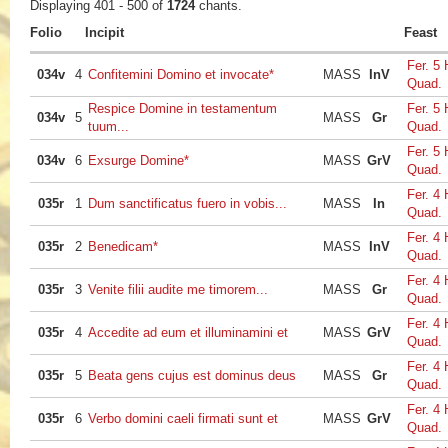
Displaying 401 - 500 of
1724
chants.
Folio
Incipit
Feast
Fer. 5 
034v
4
Confitemini Domino et invocate*
MASS
InV
Quad.
Respice Domine in testamentum
Fer. 5 
034v
5
MASS
Gr
tuum...
Quad.
Fer. 5 
034v
6
Exsurge Domine*
MASS
GrV
Quad.
Fer. 4 
035r
1
Dum sanctificatus fuero in vobis...
MASS
In
Quad.
Fer. 4 
035r
2
Benedicam*
MASS
InV
Quad.
Fer. 4 
035r
3
Venite filii audite me timorem...
MASS
Gr
Quad.
Fer. 4 
035r
4
Accedite ad eum et illuminamini et
MASS
GrV
Quad.
Fer. 4 
035r
5
Beata gens cujus est dominus deus
MASS
Gr
Quad.
Fer. 4 
035r
6
Verbo domini caeli firmati sunt et
MASS
GrV
Quad.