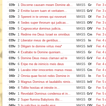
039r
1
Discerne causam meam Domine ab...
MASS
Gr
Fer. 3
039r
2
Emitte lucem tuam et veritatem...
MASS
GrV
Fer. 3
039r
3
Sperent in te omnes qui noverunt
MASS
Of
Fer. 3
039r
4
Sedes super thronum qui judicas...
MASS
OfV
Fer. 3
039r
5
Cognoscetur dominus judicia...
MASS
OfV
Fer. 3
039v
1
Redime me Deus Israel ex omnibus
MASS
Cm
Fer. 3
039v
2
Liberator meus de gentibus...
MASS
In
Fer. 4
039v
3
Diligam te domine virtus mea*
MASS
InV
Fer. 4
039v
4
Exaltabo te Domine quoniam...
MASS
Gr
Fer. 4
039v
5
Domine Deus meus clamavi ad te
MASS
GrV
Fer. 4
039v
6
Eripe me de inimicis meis deus
MASS
Of
Fer. 4
040r
1
Lavabo inter innocentes manus meas...
MASS
Cm
Fer. 4
040r
2
Omnia quae fecisti nobis Domine in
MASS
In
Fer. 5
040r
3
Magnus Dominus et laudabilis nimis...
MASS
InV
Fer. 5
040r
4
Tollite hostias et introite in...
MASS
Gr
Fer. 5
040v
1
Revelabit Dominus condensa et in...
MASS
GrV
Fer. 5
040v
2
Super flumina Babylonis illic...
MASS
Of
Fer. 5
040v
3
In salicibus in medio ejus...
MASS
OfV
Fer. 5