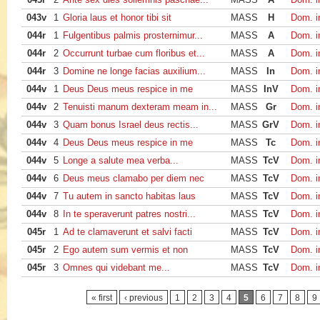
043v
1
Gloria laus et honor tibi sit
MASS
H
Dom. i
044r
1
Fulgentibus palmis prosternimur...
MASS
A
Dom. i
044r
2
Occurrunt turbae cum floribus et...
MASS
A
Dom. i
044r
3
Domine ne longe facias auxilium...
MASS
In
Dom. i
044v
1
Deus Deus meus respice in me
MASS
InV
Dom. i
044v
2
Tenuisti manum dexteram meam in...
MASS
Gr
Dom. i
044v
3
Quam bonus Israel deus rectis...
MASS
GrV
Dom. i
044v
4
Deus Deus meus respice in me
MASS
Tc
Dom. i
044v
5
Longe a salute mea verba...
MASS
TcV
Dom. i
044v
6
Deus meus clamabo per diem nec
MASS
TcV
Dom. i
044v
7
Tu autem in sancto habitas laus
MASS
TcV
Dom. i
044v
8
In te speraverunt patres nostri...
MASS
TcV
Dom. i
045r
1
Ad te clamaverunt et salvi facti
MASS
TcV
Dom. i
045r
2
Ego autem sum vermis et non
MASS
TcV
Dom. i
045r
3
Omnes qui videbant me...
MASS
TcV
Dom. i
Pages
« first
‹ previous
1
2
3
4
5
6
7
8
9