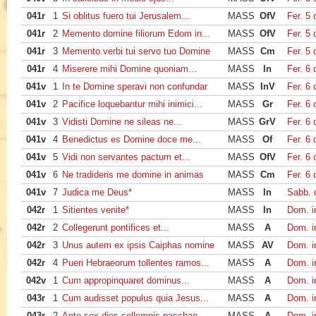
041r
1
Si oblitus fuero tui Jerusalem...
MASS
OfV
Fer. 5
041r
2
Memento domine filiorum Edom in...
MASS
OfV
Fer. 5
041r
3
Memento verbi tui servo tuo Domine
MASS
Cm
Fer. 5
041r
4
Miserere mihi Domine quoniam...
MASS
In
Fer. 6
041v
1
In te Domine speravi non confundar
MASS
InV
Fer. 6
041v
2
Pacifice loquebantur mihi inimici...
MASS
Gr
Fer. 6
041v
3
Vidisti Domine ne sileas ne...
MASS
GrV
Fer. 6
041v
4
Benedictus es Domine doce me...
MASS
Of
Fer. 6
041v
5
Vidi non servantes pactum et...
MASS
OfV
Fer. 6
041v
6
Ne tradideris me domine in animas
MASS
Cm
Fer. 6
041v
7
Judica me Deus*
MASS
In
Sabb. 
042r
1
Sitientes venite*
MASS
In
Dom. i
042r
2
Collegerunt pontifices et...
MASS
A
Dom. i
042r
3
Unus autem ex ipsis Caiphas nomine
MASS
AV
Dom. i
042r
4
Pueri Hebraeorum tollentes ramos...
MASS
A
Dom. i
042v
1
Cum appropinquaret dominus...
MASS
A
Dom. i
043r
1
Cum audisset populus quia Jesus...
MASS
A
Dom. i
043r
2
Ante sex dies sollemnis paschae...
MASS
A
Dom. i