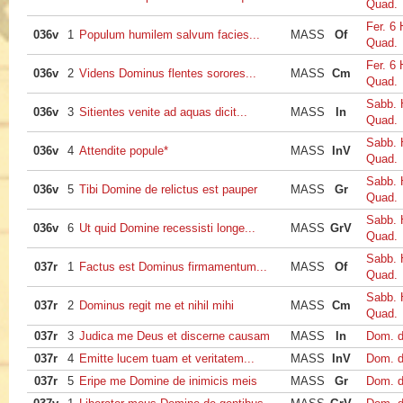
Quad.
Fer. 6 
036v
1
Populum humilem salvum facies...
MASS
Of
Quad.
Fer. 6 
036v
2
Videns Dominus flentes sorores...
MASS
Cm
Quad.
Sabb. 
036v
3
Sitientes venite ad aquas dicit...
MASS
In
Quad.
Sabb. 
036v
4
Attendite popule*
MASS
InV
Quad.
Sabb. 
036v
5
Tibi Domine de relictus est pauper
MASS
Gr
Quad.
Sabb. 
036v
6
Ut quid Domine recessisti longe...
MASS
GrV
Quad.
Sabb. 
037r
1
Factus est Dominus firmamentum...
MASS
Of
Quad.
Sabb. 
037r
2
Dominus regit me et nihil mihi
MASS
Cm
Quad.
037r
3
Judica me Deus et discerne causam
MASS
In
Dom. d
037r
4
Emitte lucem tuam et veritatem...
MASS
InV
Dom. d
037r
5
Eripe me Domine de inimicis meis
MASS
Gr
Dom. d