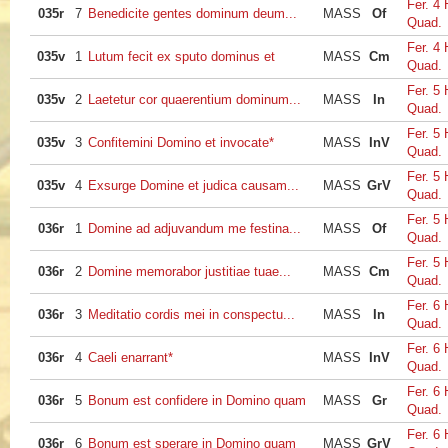
Fer. 4 
035r
7
Benedicite gentes dominum deum...
MASS
Of
Quad.
Fer. 4 
035v
1
Lutum fecit ex sputo dominus et
MASS
Cm
Quad.
Fer. 5 
035v
2
Laetetur cor quaerentium dominum...
MASS
In
Quad.
Fer. 5 
035v
3
Confitemini Domino et invocate*
MASS
InV
Quad.
Fer. 5 
035v
4
Exsurge Domine et judica causam...
MASS
GrV
Quad.
Fer. 5 
036r
1
Domine ad adjuvandum me festina...
MASS
Of
Quad.
Fer. 5 
036r
2
Domine memorabor justitiae tuae...
MASS
Cm
Quad.
Fer. 6 
036r
3
Meditatio cordis mei in conspectu...
MASS
In
Quad.
Fer. 6 
036r
4
Caeli enarrant*
MASS
InV
Quad.
Fer. 6 
036r
5
Bonum est confidere in Domino quam
MASS
Gr
Quad.
Fer. 6 
036r
6
Bonum est sperare in Domino quam
MASS
GrV