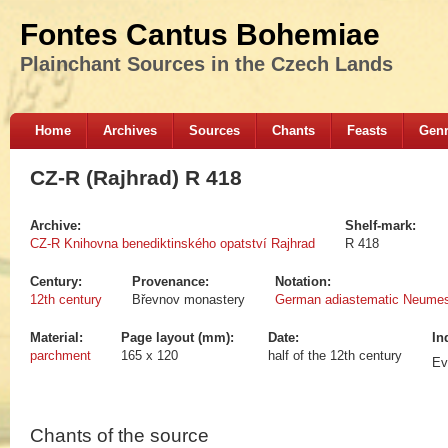
Fontes Cantus Bohemiae
Plainchant Sources in the Czech Lands
Home
Archives
Sources
Chants
Feasts
Gen
CZ-R (Rajhrad) R 418
Archive:
Shelf-mark:
CZ-R Knihovna benediktinského opatství Rajhrad
R 418
Century:
Provenance:
Notation:
12th century
Břevnov monastery
German adiastematic Neume
Material:
Page layout (mm):
Date:
In
parchment
165 x 120
half of the 12th century
Ev
Chants of the source