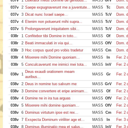
037v
1
Liberator meus Domine de gentibus...
MASS
GrV
Dom. d
037v
2
Saepe expugnaverunt me a juventute...
MASS
Tc
Dom. d
037v
3
Dicat nunc Israel saepe...
MASS
TcV
Dom. d
037v
4
Etenim non potuerunt mihi supra...
MASS
TcV
Dom. d
037v
5
Prolongaverunt iniquitatem sibi...
MASS
TcV
Dom. d
038r
1
Confitebor tibi Domine in toto...
MASS
Of
Dom. d
038r
2
Beati immaculati in via qui...
MASS
OfV
Dom. d
038r
3
Hoc corpus quod pro vobis tradetur
MASS
Cm
Dom. d
038r
4
Miserere mihi Domine quoniam...
MASS
In
Fer. 2
038r
5
Conculcaverunt me inimici mei tota...
MASS
InV
Fer. 2
Deus exaudi orationem meam
038v
1
MASS
Gr
Fer. 2
auribus...
038v
2
Deus in nomine tuo salvum me
MASS
GrV
Fer. 2
038v
3
Domine convertere et eripe animam...
MASS
Of
Fer. 2
038v
4
Domine ne in ira tua arguas
MASS
OfV
Fer. 2
038v
5
Miserere mihi domine quoniam...
MASS
OfV
Fer. 2
038v
6
Dominus virtutum ipse est rex...
MASS
Cm
Fer. 2
038v
7
Exspecta Dominum viriliter age et...
MASS
In
Fer. 3
038v
8
Dominus illuminatio mea et salus...
MASS
InV
Fer. 3