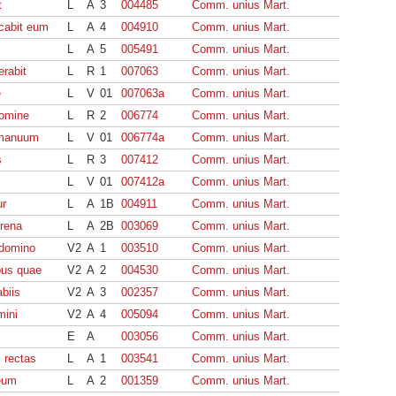
t
L
A
3
004485
Comm. unius Mart.
icabit eum
L
A
4
004910
Comm. unius Mart.
L
A
5
005491
Comm. unius Mart.
erabit
L
R
1
007063
Comm. unius Mart.
e
L
V
01
007063a
Comm. unius Mart.
domine
L
R
2
006774
Comm. unius Mart.
a manuum
L
V
01
006774a
Comm. unius Mart.
s
L
R
3
007412
Comm. unius Mart.
L
V
01
007412a
Comm. unius Mart.
ur
L
A
1B
004911
Comm. unius Mart.
rrena
L
A
2B
003069
Comm. unius Mart.
 domino
V2
A
1
003510
Comm. unius Mart.
bus quae
V2
A
2
004530
Comm. unius Mart.
biis
V2
A
3
002357
Comm. unius Mart.
mini
V2
A
4
005094
Comm. unius Mart.
E
A
003056
Comm. unius Mart.
 rectas
L
A
1
003541
Comm. unius Mart.
eum
L
A
2
001359
Comm. unius Mart.