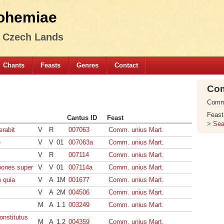
ohemiae
e Czech Lands
Chants
Feasts
Genres
Contact
Com
Commo
Feast
Cantus ID
Feast
> Sea
erabit
V
R
007063
Comm. unius Mart.
e
V
V
01
007063a
Comm. unius Mart.
V
R
007114
Comm. unius Mart.
pones super
V
V
01
007114a
Comm. unius Mart.
m quia
V
A
1M
001677
Comm. unius Mart.
V
A
2M
004506
Comm. unius Mart.
M
A
1.1
003249
Comm. unius Mart.
onstitutus
M
A
1.2
004359
Comm. unius Mart.