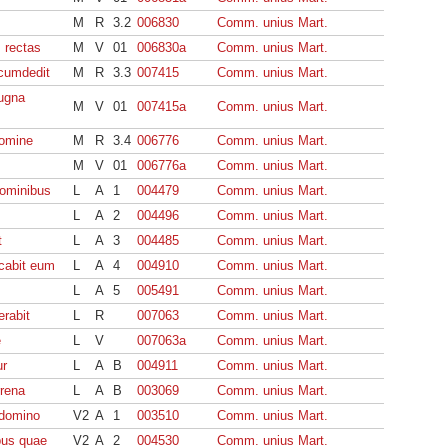
M
R
3.2
006830
Comm. unius Mart.
 rectas
M
V
01
006830a
Comm. unius Mart.
rcumdedit
M
R
3.3
007415
Comm. unius Mart.
ugna
M
V
01
007415a
Comm. unius Mart.
domine
M
R
3.4
006776
Comm. unius Mart.
M
V
01
006776a
Comm. unius Mart.
hominibus
L
A
1
004479
Comm. unius Mart.
L
A
2
004496
Comm. unius Mart.
t
L
A
3
004485
Comm. unius Mart.
icabit eum
L
A
4
004910
Comm. unius Mart.
L
A
5
005491
Comm. unius Mart.
erabit
L
R
007063
Comm. unius Mart.
e
L
V
007063a
Comm. unius Mart.
ur
L
A
B
004911
Comm. unius Mart.
rrena
L
A
B
003069
Comm. unius Mart.
 domino
V2
A
1
003510
Comm. unius Mart.
bus quae
V2
A
2
004530
Comm. unius Mart.