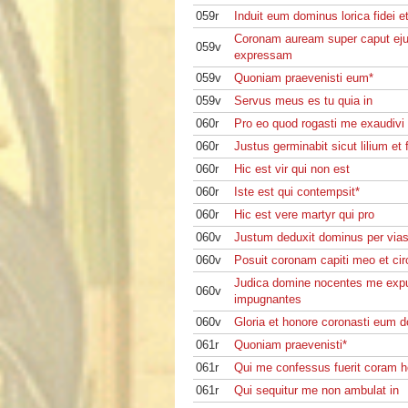
059r
Induit eum dominus lorica fidei e
Coronam auream super caput ej
059v
expressam
059v
Quoniam praevenisti eum*
059v
Servus meus es tu quia in
060r
Pro eo quod rogasti me exaudivi
060r
Justus germinabit sicut lilium et f
060r
Hic est vir qui non est
060r
Iste est qui contempsit*
060r
Hic est vere martyr qui pro
060v
Justum deduxit dominus per vias
060v
Posuit coronam capiti meo et ci
Judica domine nocentes me exp
060v
impugnantes
060v
Gloria et honore coronasti eum 
061r
Quoniam praevenisti*
061r
Qui me confessus fuerit coram 
061r
Qui sequitur me non ambulat in