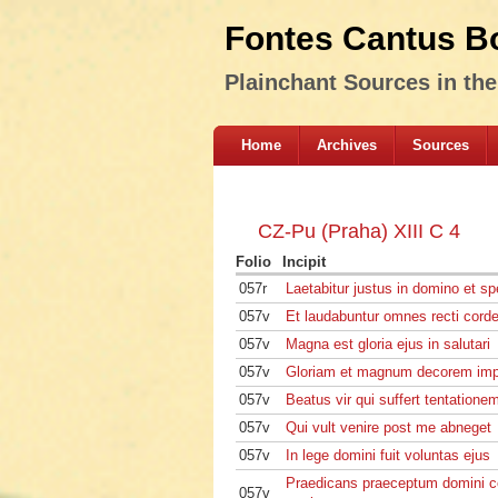
Fontes Cantus B
Plainchant Sources in th
Home
Archives
Sources
CZ-Pu (Praha) XIII C 4
Folio
Incipit
057r
Laetabitur justus in domino et sp
057v
Et laudabuntur omnes recti cord
057v
Magna est gloria ejus in salutari
057v
Gloriam et magnum decorem im
057v
Beatus vir qui suffert tentatione
057v
Qui vult venire post me abneget
057v
In lege domini fuit voluntas ejus
Praedicans praeceptum domini c
057v