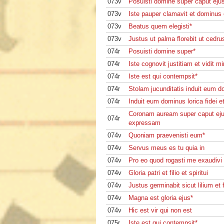
073v
Posuisti domine super caput ej
073v
Iste pauper clamavit et dominus 
073v
Beatus quem elegisti*
073v
Justus ut palma florebit ut cedru
074r
Posuisti domine super*
074r
Iste cognovit justitiam et vidit mi
074r
Iste est qui contempsit*
074r
Stolam jucunditatis induit eum d
074r
Induit eum dominus lorica fidei e
Coronam auream super caput ej
074r
expressam
074v
Quoniam praevenisti eum*
074v
Servus meus es tu quia in
074v
Pro eo quod rogasti me exaudivi
074v
Gloria patri et filio et spiritui
074v
Justus germinabit sicut lilium et f
074v
Magna est gloria ejus*
074v
Hic est vir qui non est
075r
Iste est qui contempsit*