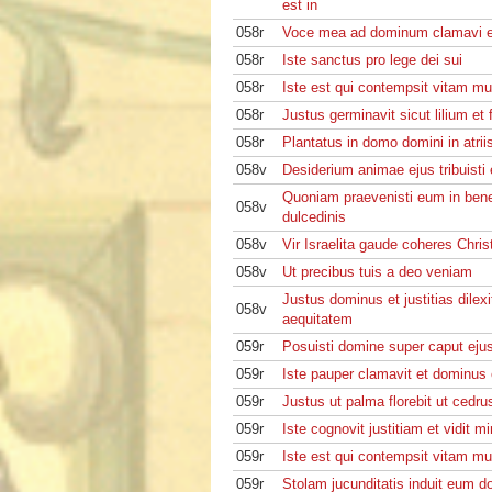
est in
058r
Voce mea ad dominum clamavi e
058r
Iste sanctus pro lege dei sui
058r
Iste est qui contempsit vitam mu
058r
Justus germinavit sicut lilium et f
058r
Plantatus in domo domini in atrii
058v
Desiderium animae ejus tribuisti
Quoniam praevenisti eum in bene
058v
dulcedinis
058v
Vir Israelita gaude coheres Chris
058v
Ut precibus tuis a deo veniam
Justus dominus et justitias dilexi
058v
aequitatem
059r
Posuisti domine super caput ej
059r
Iste pauper clamavit et dominus 
059r
Justus ut palma florebit ut cedru
059r
Iste cognovit justitiam et vidit mi
059r
Iste est qui contempsit vitam mu
059r
Stolam jucunditatis induit eum d