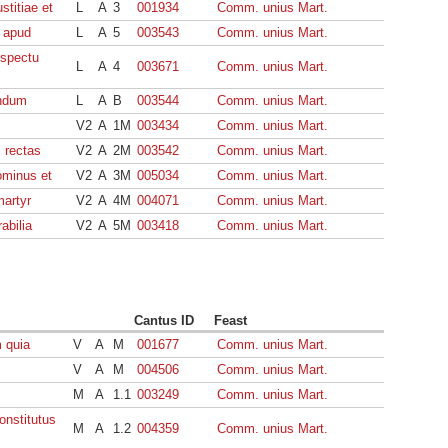
titiae et
L
A
3
001934
Comm. unius Mart.
t apud
L
A
5
003543
Comm. unius Mart.
nspectu
L
A
4
003671
Comm. unius Mart.
andum
L
A
B
003544
Comm. unius Mart.
V2
A
1M
003434
Comm. unius Mart.
 rectas
V2
A
2M
003542
Comm. unius Mart.
ominus et
V2
A
3M
005034
Comm. unius Mart.
artyr
V2
A
4M
004071
Comm. unius Mart.
rabilia
V2
A
5M
003418
Comm. unius Mart.
Cantus ID
Feast
m quia
V
A
M
001677
Comm. unius Mart.
V
A
M
004506
Comm. unius Mart.
M
A
1.1
003249
Comm. unius Mart.
onstitutus
M
A
1.2
004359
Comm. unius Mart.