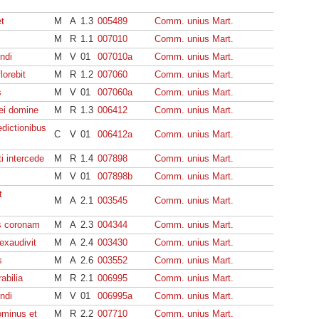
t
M
A
1.3
005489
Comm. unius Mart.
M
R
1.1
007010
Comm. unius Mart.
ndi
M
V
01
007010a
Comm. unius Mart.
lorebit
M
R
1.2
007060
Comm. unius Mart.
s
M
V
01
007060a
Comm. unius Mart.
 ei domine
M
R
1.3
006412
Comm. unius Mart.
dictionibus
C
V
01
006412a
Comm. unius Mart.
ti intercede
M
R
1.4
007898
Comm. unius Mart.
M
V
01
007898b
Comm. unius Mart.
t
M
A
2.1
003545
Comm. unius Mart.
us coronam
M
A
2.3
004344
Comm. unius Mart.
exaudivit
M
A
2.4
003430
Comm. unius Mart.
s
M
A
2.6
003552
Comm. unius Mart.
rabilia
M
R
2.1
006995
Comm. unius Mart.
ndi
M
V
01
006995a
Comm. unius Mart.
ominus et
M
R
2.2
007710
Comm. unius Mart.