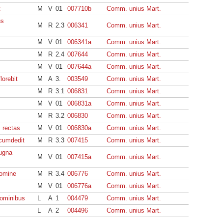
t
M
V
01
007710b
Comm. unius Mart.
us
M
R
2.3
006341
Comm. unius Mart.
M
V
01
006341a
Comm. unius Mart.
M
R
2.4
007644
Comm. unius Mart.
M
V
01
007644a
Comm. unius Mart.
lorebit
M
A
3.
003549
Comm. unius Mart.
M
R
3.1
006831
Comm. unius Mart.
M
V
01
006831a
Comm. unius Mart.
M
R
3.2
006830
Comm. unius Mart.
 rectas
M
V
01
006830a
Comm. unius Mart.
rcumdedit
M
R
3.3
007415
Comm. unius Mart.
ugna
M
V
01
007415a
Comm. unius Mart.
domine
M
R
3.4
006776
Comm. unius Mart.
M
V
01
006776a
Comm. unius Mart.
hominibus
L
A
1
004479
Comm. unius Mart.
L
A
2
004496
Comm. unius Mart.