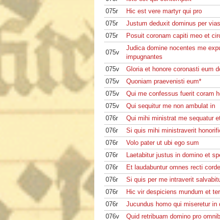
075r
Hic est vere martyr qui pro
075r
Justum deduxit dominus per vias
075r
Posuit coronam capiti meo et ci
Judica domine nocentes me exp
075v
impugnantes
075v
Gloria et honore coronasti eum 
075v
Quoniam praevenisti eum*
075v
Qui me confessus fuerit coram 
075v
Qui sequitur me non ambulat in
076r
Qui mihi ministrat me sequatur e
076r
Si quis mihi ministraverit honorif
076r
Volo pater ut ubi ego sum
076r
Laetabitur justus in domino et sp
076r
Et laudabuntur omnes recti cord
076r
Si quis per me intraverit salvabit
076r
Hic vir despiciens mundum et te
076r
Jucundus homo qui miseretur in
076v
Quid retribuam domino pro omni