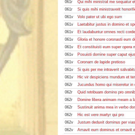
061r
Qui mihi ministrat me sequatur e
061r
Si quis mihi ministraverit honorif
061v
Volo pater ut ubi ego sum
061v
Laetabitur justus in domino et sp
061v
Et laudabuntur omnes recti cord
061v
Gloria et honore coronasti eum 
061v
Et constituisti eum super oper
061v
Posuisti domine super caput eju
061v
Coronam de lapide pretioso
061v
Si quis per me intraverit salvabit
061v
Hic vir despiciens mundum et te
062r
Jucundus homo qui miseretur in
062r
Quid retribuam domino pro omni
062r
Domine libera animam meam a la
062r
Sustinuit anima mea in verbo do
062r
Hic est vere martyr qui pro
062v
Justum deduxit dominus per vias
062v
Amavit eum dominus et ornavit 