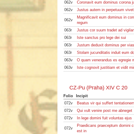
062v
Coronavit eum dominus corona jus
062v
Justus autem in perpetuum vive
Magnificavit eum dominus in co
062v
regum
063r
Justus cor suum tradet ad vigil
063r
Iste sanctus pro lege dei sui
063r
Justum deduxit dominus per vias
063r
Stolam jucunditatis induit eum d
063v
O quam venerandus es egregie m
063v
Iste cognovit justitiam et vidit mi
CZ-Pu (Praha) XIV C 20
Folio
Incipit
072v
Beatus vir qui suffert tentatione
072v
Qui vult venire post me abneget
072v
In lege domini fuit voluntas ejus
Praedicans praeceptum domini c
072v
est in