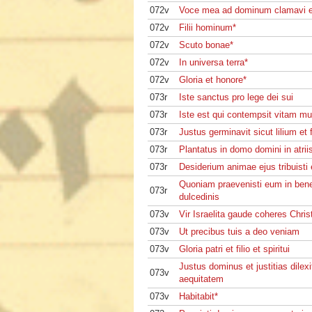
072v
Voce mea ad dominum clamavi e
072v
Filii hominum*
072v
Scuto bonae*
072v
In universa terra*
072v
Gloria et honore*
073r
Iste sanctus pro lege dei sui
073r
Iste est qui contempsit vitam mu
073r
Justus germinavit sicut lilium et f
073r
Plantatus in domo domini in atrii
073r
Desiderium animae ejus tribuisti
Quoniam praevenisti eum in bene
073r
dulcedinis
073v
Vir Israelita gaude coheres Chris
073v
Ut precibus tuis a deo veniam
073v
Gloria patri et filio et spiritui
Justus dominus et justitias dilexi
073v
aequitatem
073v
Habitabit*