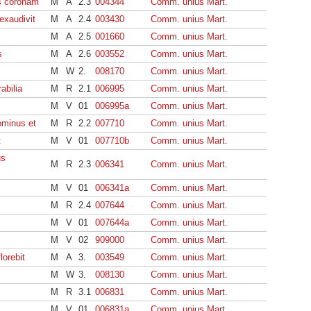
us coronam
M
A
2.3
004344
Comm. unius Mart.
exaudivit
M
A
2.4
003430
Comm. unius Mart.
M
A
2.5
001660
Comm. unius Mart.
s
M
A
2.6
003552
Comm. unius Mart.
M
W
2.
008170
Comm. unius Mart.
rabilia
M
R
2.1
006995
Comm. unius Mart.
M
V
01
006995a
Comm. unius Mart.
ominus et
M
R
2.2
007710
Comm. unius Mart.
t
M
V
01
007710b
Comm. unius Mart.
us
M
R
2.3
006341
Comm. unius Mart.
M
V
01
006341a
Comm. unius Mart.
M
R
2.4
007644
Comm. unius Mart.
M
V
01
007644a
Comm. unius Mart.
M
V
02
909000
Comm. unius Mart.
lorebit
M
A
3.
003549
Comm. unius Mart.
M
W
3.
008130
Comm. unius Mart.
M
R
3.1
006831
Comm. unius Mart.
M
V
01
006831a
Comm. unius Mart.