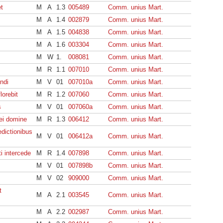
t
M
A
1.3
005489
Comm. unius Mart.
M
A
1.4
002879
Comm. unius Mart.
M
A
1.5
004838
Comm. unius Mart.
M
A
1.6
003304
Comm. unius Mart.
M
W
1.
008081
Comm. unius Mart.
M
R
1.1
007010
Comm. unius Mart.
ndi
M
V
01
007010a
Comm. unius Mart.
lorebit
M
R
1.2
007060
Comm. unius Mart.
s
M
V
01
007060a
Comm. unius Mart.
 ei domine
M
R
1.3
006412
Comm. unius Mart.
dictionibus
M
V
01
006412a
Comm. unius Mart.
ti intercede
M
R
1.4
007898
Comm. unius Mart.
M
V
01
007898b
Comm. unius Mart.
M
V
02
909000
Comm. unius Mart.
t
M
A
2.1
003545
Comm. unius Mart.
M
A
2.2
002987
Comm. unius Mart.