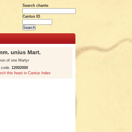
Search chants
Cantus ID
m. unius Mart.
n of one Martyr
 code:
12002000
rch this feast in Cantus Index